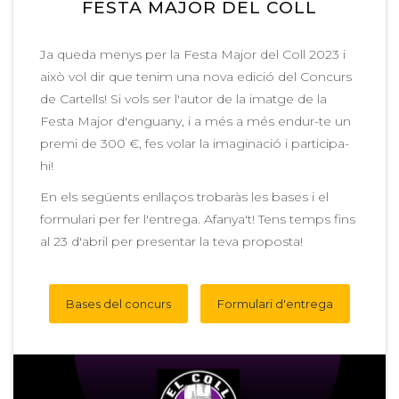
FESTA MAJOR DEL COLL
Ja queda menys per la Festa Major del Coll 2023 i
això vol dir que tenim una nova edició del Concurs
de Cartells! Si vols ser l'autor de la imatge de la
Festa Major d'enguany, i a més a més endur-te un
premi de 300 €, fes volar la imaginació i participa-
hi!
En els següents enllaços trobaràs les bases i el
formulari per fer l'entrega. Afanya't! Tens temps fins
al 23 d'abril per presentar la teva proposta!
Bases del concurs
Formulari d'entrega