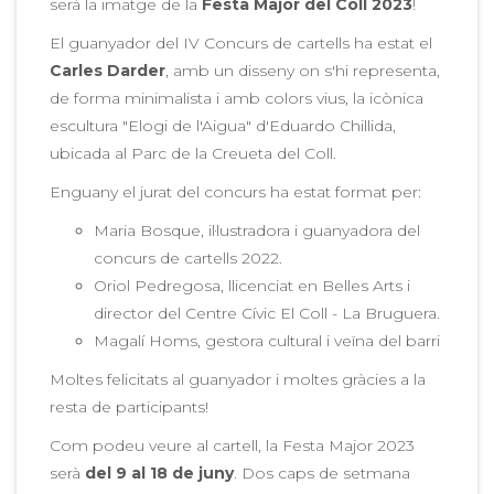
serà la imatge de la
Festa Major del Coll 2023
!
El guanyador del IV Concurs de cartells ha estat el
Carles Darder
, amb un disseny on s'hi representa,
de forma minimalista i amb colors vius, la icònica
escultura "Elogi de l'Aigua" d'Eduardo Chillida,
ubicada al Parc de la Creueta del Coll.
Enguany el jurat del concurs ha estat format per:
Maria Bosque, il·lustradora i guanyadora del
concurs de cartells 2022.
Oriol Pedregosa, llicenciat en Belles Arts i
director del Centre Cívic El Coll - La Bruguera.
Magalí Homs, gestora cultural i veïna del barri
Moltes felicitats al guanyador i moltes gràcies a la
resta de participants!
Com podeu veure al cartell, la Festa Major 2023
serà
del 9 al 18 de juny
. Dos caps de setmana