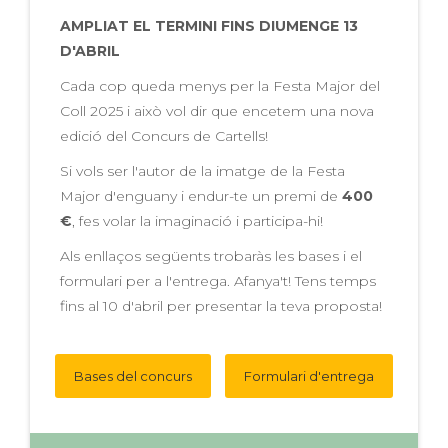
AMPLIAT EL TERMINI FINS DIUMENGE 13
D'ABRIL
Cada cop queda menys per la Festa Major del
Coll 2025 i això vol dir que encetem una nova
edició del Concurs de Cartells!
Si vols ser l'autor de la imatge de la Festa
Major d'enguany i endur-te un premi de
400
€
, fes volar la imaginació i participa-hi!
Als enllaços següents trobaràs les bases i el
formulari per a l'entrega. Afanya't! Tens temps
fins al 10 d'abril per presentar la teva proposta!
Bases del concurs
Formulari d'entrega