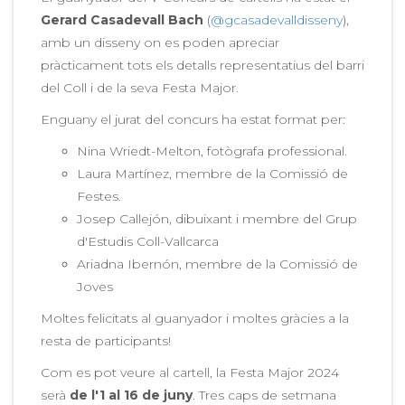
Gerard Casadevall Bach
(
@gcasadevalldisseny
),
amb un disseny on es poden apreciar
pràcticament tots els detalls representatius del barri
del Coll i de la seva Festa Major.
Enguany el jurat del concurs ha estat format per:
Nina Wriedt-Melton, fotògrafa professional.
Laura Martínez, membre de la Comissió de
Festes.
Josep Callejón, dibuixant i membre del Grup
d'Estudis Coll-Vallcarca
Ariadna Ibernón, membre de la Comissió de
Joves
Moltes felicitats al guanyador i moltes gràcies a la
resta de participants!
Com es pot veure al cartell, la Festa Major 2024
serà
de l'1 al 16 de juny
. Tres caps de setmana