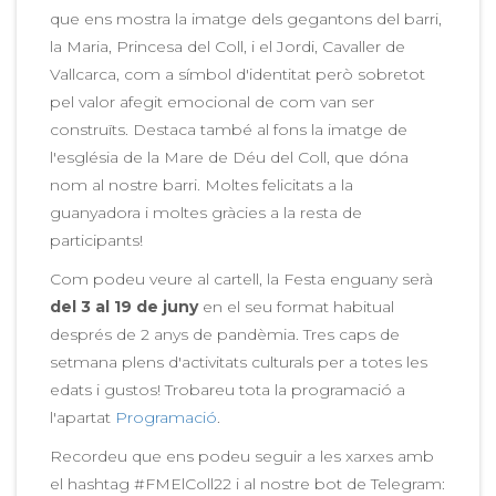
que ens mostra la imatge dels gegantons del barri,
la Maria, Princesa del Coll, i el Jordi, Cavaller de
Vallcarca, com a símbol d'identitat però sobretot
pel valor afegit emocional de com van ser
construïts. Destaca també al fons la imatge de
l'església de la Mare de Déu del Coll, que dóna
nom al nostre barri. Moltes felicitats a la
guanyadora i moltes gràcies a la resta de
participants!
Com podeu veure al cartell, la Festa enguany serà
del 3 al 19 de juny
en el seu format habitual
després de 2 anys de pandèmia. Tres caps de
setmana plens d'activitats culturals per a totes les
edats i gustos! Trobareu tota la programació a
l'apartat
Programació
.
Recordeu que ens podeu seguir a les xarxes amb
el hashtag #FMElColl22 i al nostre bot de Telegram: