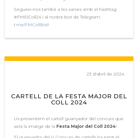
Segueix-nos també a les xarxes amb el hashtag
#FMElColl24 i al nostre bot de Telegram:
t.me/FMCollBot
!
23 d'abril de 2024
CARTELL DE LA FESTA MAJOR DEL
COLL 2024
Us presentem el cartell guanyador del concurs que
serà la imatge de la
Festa Major del Coll 2024
!
El guanyador del V Concurs de cartells ha estat el