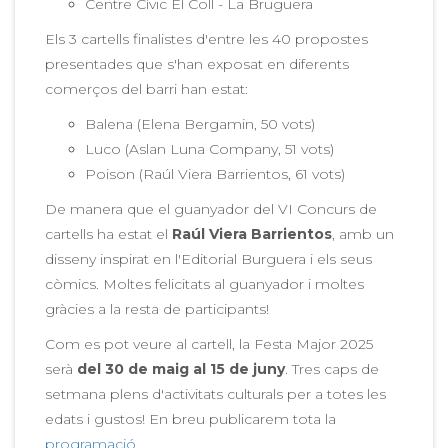
Centre Cívic El Coll - La Bruguera
Els 3 cartells finalistes d'entre les 40 propostes
presentades que s'han exposat en diferents
comerços del barri han estat:
Balena (Elena Bergamin, 50 vots)
Luco (Aslan Luna Company, 51 vots)
Poison (Raúl Viera Barrientos, 61 vots)
De manera que el guanyador del VI Concurs de
cartells ha estat el
Raúl Viera Barrientos
, amb un
disseny inspirat en l'Editorial Burguera i els seus
còmics. Moltes felicitats al guanyador i moltes
gràcies a la resta de participants!
Com es pot veure al cartell, la Festa Major 2025
serà
del 30 de maig al 15 de juny
. Tres caps de
setmana plens d'activitats culturals per a totes les
edats i gustos! En breu publicarem tota la
programació
.