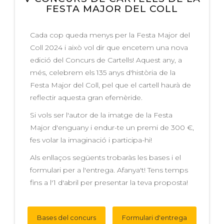
FESTA MAJOR DEL COLL
Cada cop queda menys per la Festa Major del
Coll 2024 i això vol dir que encetem una nova
edició del Concurs de Cartells! Aquest any, a
més, celebrem els 135 anys d'història de la
Festa Major del Coll, pel que el cartell haurà de
reflectir aquesta gran efemèride.
Si vols ser l'autor de la imatge de la Festa
Major d'enguany i endur-te un premi de 300 €,
fes volar la imaginació i participa-hi!
Als enllaços següents trobaràs les bases i el
formulari per a l'entrega. Afanya't! Tens temps
fins a l'1 d'abril per presentar la teva proposta!
Bases del concurs
Formulari d'entrega