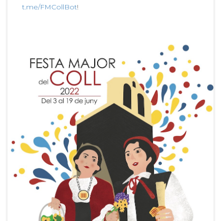
t.me/FMCollBot
!