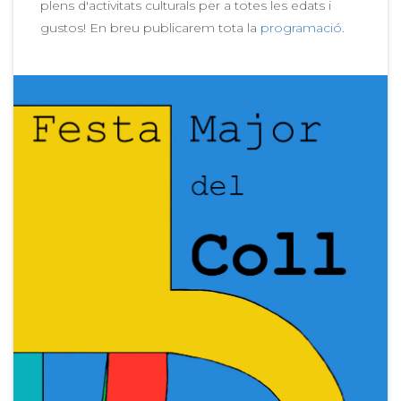
plens d'activitats culturals per a totes les edats i
gustos! En breu publicarem tota la
programació
.