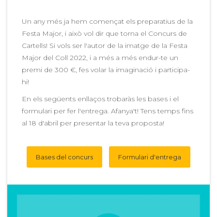
Un any més ja hem començat els preparatius de la
Festa Major, i això vol dir que torna el Concurs de
Cartells! Si vols ser l'autor de la imatge de la Festa
Major del Coll 2022, i a més a més endur-te un
premi de 300 €, fes volar la imaginació i participa-
hi!
En els següents enllaços trobaràs les bases i el
formulari per fer l'entrega. Afanya't! Tens temps fins
al 18 d'abril per presentar la teva proposta!
Bases del concurs
Formulari d'entrega